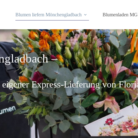
Blumen liefern Mönchengladbach
Blumenladen MG
ngladbach –
mit eigener Express-Lieferung von Fl