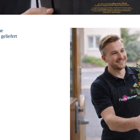
he
geliefert