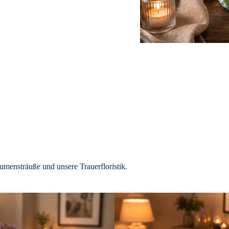
lumensträuße
und unsere
Trauerfloristik
.