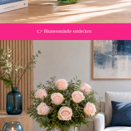
👉 Blumensträuße entdecken