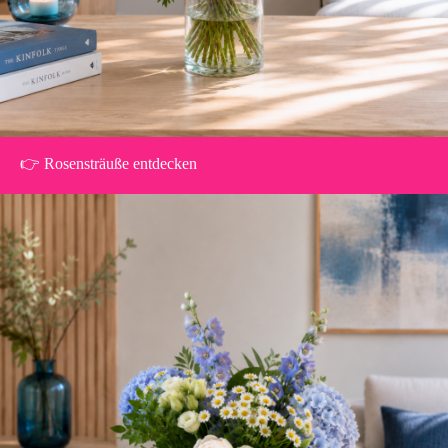
👉 Rosensträuße entdecken