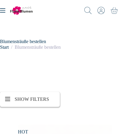
Zum
Inhalt
Warenkorb
springen
Blumensträuße bestellen
Start
/
Blumensträuße bestellen
SHOW FILTERS
HOT