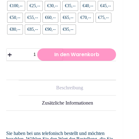
€100,--
€25,--
€30,--
€35,--
€40,--
€45,--
€50,--
€55,--
€60,--
€65,--
€70,--
€75,--
€80,--
€85,--
€90,--
€95,--
Persönliche
In den Warenkorb
telefonische
Bestellung
Menge
Beschreibung
Zusätzliche Informationen
Sie haben bei uns telefonisch bestellt und möchten
bezahlen. Wählen Sie den Wert der Bestellung, die Sie