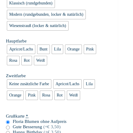
Klassisch (rundgebunden)
Modern (rundgebunden, locker & natürlich)
Wiesenstrauß (locker & natürlich)
Hauptfarbe
Apricot/Lachs
Bunt
Lila
Orange
Pink
Rosa
Rot
Weiß
Zweitfarbe
Keine zusätzliche Farbe
Apricot/Lachs
Lila
Orange
Pink
Rosa
Rot
Weiß
Grußkarte
*
Floria Blumen ohne Aufpreis
Gute Besserung
(+€ 3,50)
Happy Birthday
(+€ 3,50)